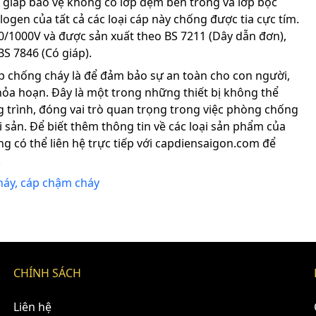
 giáp bảo vệ không có lớp đệm bên trong và lớp bọc
logen của tất cả các loại cáp này chống được tia cực tím.
00/1000V và được sản xuất theo BS 7211 (Dây dẫn đơn),
BS 7846 (Có giáp).
p chống cháy là để đảm bảo sự an toàn cho con người,
 hỏa hoạn. Đây là một trong những thiết bị không thể
g trình, đóng vai trò quan trọng trong việc phòng chống
i sản. Để biết thêm thông tin về các loại sản phẩm của
g có thể liên hệ trực tiếp với capdiensaigon.com để
.
háy, cáp chậm cháy
CHÍNH SÁCH
Liên hệ