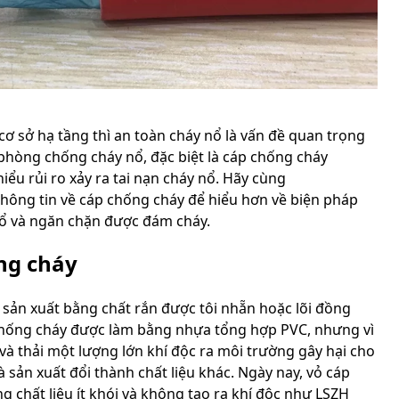
 cơ sở hạ tầng thì an toàn cháy nổ là vấn đề quan trọng
 phòng chống cháy nổ, đặc biệt là cáp chống cháy
ểu rủi ro xảy ra tai nạn cháy nổ. Hãy cùng
hông tin về cáp chống cháy để hiểu hơn về biện pháp
 nổ và ngăn chặn được đám cháy.
ống cháy
sản xuất bằng chất rắn được tôi nhẵn hoặc lõi đồng
chống cháy được làm bằng nhựa tổng hợp PVC, nhưng vì
i và thải một lượng lớn khí độc ra môi trường gây hại cho
sản xuất đổi thành chất liệu khác. Ngày nay, vỏ cáp
 chất liệu ít khói và không tạo ra khí độc như LSZH