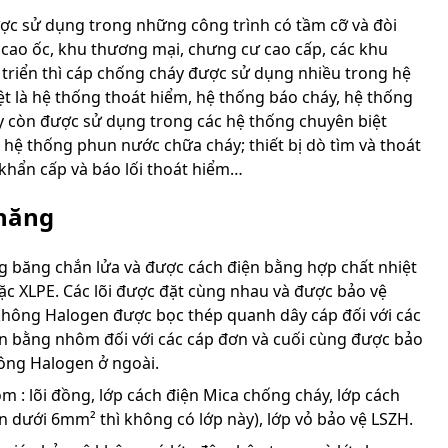
ược sử dụng trong những công trình có tầm cỡ và đòi
, cao ốc, khu thương mại, chưng cư cao cấp, các khu
t triển thì cáp chống cháy được sử dụng nhiều trong hệ
ệt là hệ thống thoát hiểm, hệ thống báo cháy, hệ thống
háy còn được sử dụng trong các hệ thống chuyên biệt
 hệ thống phun nước chữa cháy; thiết bị dò tìm và thoát
khẩn cấp và báo lối thoát hiểm…
 năng
g băng chắn lửa và được cách điện bằng hợp chất nhiệt
ặc XLPE. Các lõi được đặt cùng nhau và được bảo vệ
i không Halogen được bọc thép quanh dây cáp đối với các
ẫn bằng nhôm đối với các cáp đơn và cuối cùng được bảo
không Halogen ở ngoài.
 : lõi đồng, lớp cách điện Mica chống cháy, lớp cách
diện dưới 6mm² thì không có lớp này), lớp vỏ bảo vệ LSZH.