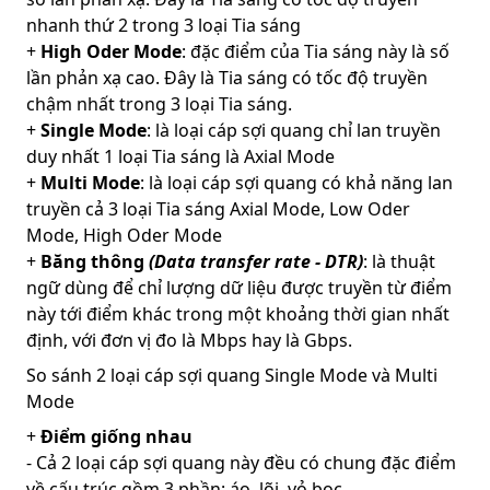
nhanh thứ 2 trong 3 loại Tia sáng
+
High Oder Mode
: đặc điểm của Tia sáng này là số
lần phản xạ cao. Đây là Tia sáng có tốc độ truyền
chậm nhất trong 3 loại Tia sáng.
+
Single Mode
: là loại cáp sợi quang chỉ lan truyền
duy nhất 1 loại Tia sáng là Axial Mode
+
Multi Mode
: là loại cáp sợi quang có khả năng lan
truyền cả 3 loại Tia sáng Axial Mode, Low Oder
Mode, High Oder Mode
+
Băng thông
(Data transfer rate - DTR)
: là thuật
ngữ dùng để chỉ lượng dữ liệu được truyền từ điểm
này tới điểm khác trong một khoảng thời gian nhất
định, với đơn vị đo là Mbps hay là Gbps.
So sánh 2 loại cáp sợi quang Single Mode và Multi
Mode
+
Điểm giống nhau
- Cả 2 loại cáp sợi quang này đều có chung đặc điểm
về cấu trúc gồm 3 phần: áo, lõi, vỏ bọc