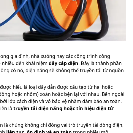
rong gia đình, nhà xưởng hay các công trình công
e nhiều đến khái niệm
dây cáp điện
. Đây là thành phần
hông có nó, điện năng sẽ không thể truyền tải từ nguồn
được hiểu là loại dây dẫn được cấu tạo từ hai hoặc
à đồng hoặc nhôm) xoắn hoặc bện lại với nhau. Bên ngoài
c bởi lớp cách điện và vỏ bảo vệ nhằm đảm bảo an toàn.
iện là
truyền tải điện năng hoặc tín hiệu điện tử
n là chúng không chỉ đóng vai trò truyền tải dòng điện,
ành
liên tục, ổn định và an toàn
trong nhiều môi