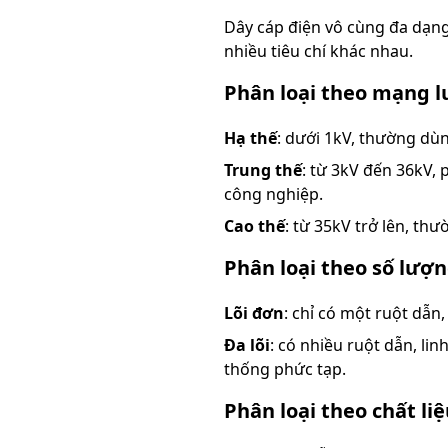
Dây cáp điện vô cùng đa dạng
nhiều tiêu chí khác nhau.
Phân loại theo mạng l
Hạ thế
: dưới 1kV, thường dù
Trung thế
: từ 3kV đến 36kV,
công nghiệp.
Cao thế
: từ 35kV trở lên, thư
Phân loại theo số lượ
Lõi đơn
: chỉ có một ruột dẫn,
Đa lõi
: có nhiều ruột dẫn, li
thống phức tạp.
Phân loại theo chất li