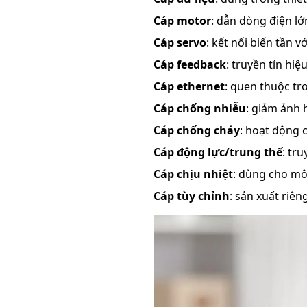
Cáp motor
: dẫn dòng điện l
Cáp servo
: kết nối biến tần v
Cáp feedback
: truyền tín hi
Cáp ethernet
: quen thuộc t
Cáp chống nhiễu
: giảm ảnh 
Cáp chống cháy
: hoạt động 
Cáp động lực/trung thế
: tr
Cáp chịu nhiệt
: dùng cho mô
Cáp tùy chỉnh
: sản xuất riê