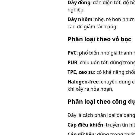
Dây đồng
: dẫn điện tốt, độ
nghiệp.
Dây nhôm
: nhẹ, rẻ hơn như
cao để giảm tải trọng.
Phân loại theo vỏ bọc
PVC
: phổ biến nhờ giá thành 
PUR
: chịu uốn tốt, dùng tron
TPE, cao su
: có khả năng chố
Halogen-free
: chuyên dụng c
khi xảy ra hỏa hoạn.
Phân loại theo công d
Đây là cách phân loại đa dạn
Cáp điều khiển
: truyền tín 
Cáp dữ liệu
: dùng trong thiế