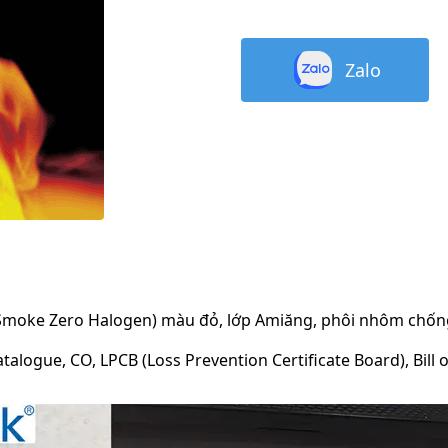
Zalo
 Smoke Zero Halogen) màu đỏ, lớp Amiăng, phôi nhôm chống
alogue, CO, LPCB (Loss Prevention Certificate Board), Bill of