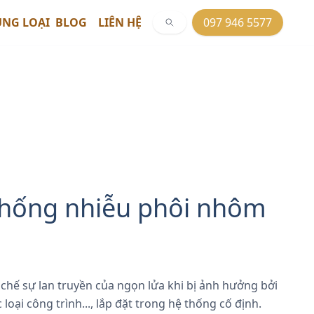
ỦNG LOẠI
BLOG
LIÊN HỆ
097 946 5577
chống nhiễu phôi nhôm
 chế sự lan truyền của ngọn lửa khi bị ảnh hưởng bởi
oại công trình..., lắp đặt trong hệ thống cố định.