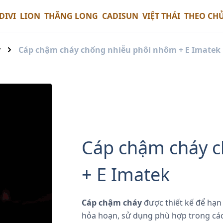
DIVI
LION
THĂNG LONG
CADISUN
VIỆT THÁI
THEO CH
y
Cáp chậm cháy chống nhiễu phôi nhôm + E Imatek
Cáp chậm cháy 
+ E Imatek
Cáp chậm cháy
được thiết kế để hạn
hỏa hoạn, sử dụng phù hợp trong các l