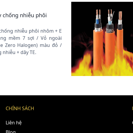
y chống nhiễu phôi
chống nhiễu phôi nhôm + E
ng mềm 7 sợi / Vỏ ngoài
e Zero Halogen) màu đỏ /
 nhiễu + dây TE.
CHÍNH SÁCH
Liên hệ
Blog