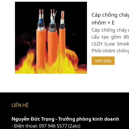
Cáp chống chá
nhôm + E
Cáp chống cháy 
cấu tạo gồm đồ
LSZH (Low Smok
Phôi nhôm chống
Xem tiếp
LIÊN HỆ
Nguyễn Đức Trọng - Trưởng phòng kinh doanh
- Điện thoại:
097 946 5577
(Zalo)