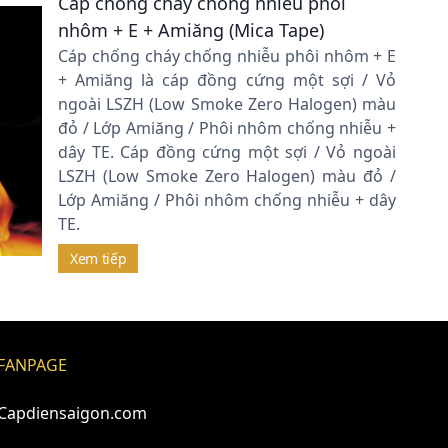
Cáp chống cháy chống nhiễu phôi
nhôm + E + Amiăng (Mica Tape)
Cáp chống cháy chống nhiễu phôi nhôm + E
+ Amiăng là cáp đồng cứng một sợi / Vỏ
ngoài LSZH (Low Smoke Zero Halogen) màu
đỏ / Lớp Amiăng / Phôi nhôm chống nhiễu +
dây TE. Cáp đồng cứng một sợi / Vỏ ngoài
LSZH (Low Smoke Zero Halogen) màu đỏ /
Lớp Amiăng / Phôi nhôm chống nhiễu + dây
TE.
Xem tiếp
FANPAGE
Capdiensaigon.com