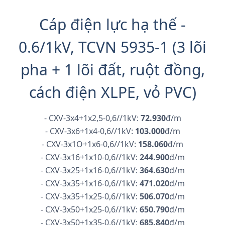
Cáp điện lực hạ thế -
0.6/1kV, TCVN 5935-1 (3 lõi
pha + 1 lõi đất, ruột đồng,
cách điện XLPE, vỏ PVC)
- CXV-3x4+1x2,5-0,6//1kV:
72.930
đ/m
- CXV-3x6+1x4-0,6//1kV:
103.000
đ/m
- CXV-3x1O+1x6-0,6//1kV:
158.060
đ/m
- CXV-3x16+1x10-0,6//1kV:
244.900
đ/m
- CXV-3x25+1x16-0,6//1kV:
364.630
đ/m
- CXV-3x35+1x16-0,6//1kV:
471.020
đ/m
- CXV-3x35+1x25-0,6//1kV :
506.070
đ/m
- CXV-3x50+1x25-0,6//1kV:
650.790
đ/m
- CXV-3x50+1x35-0,6//1kV:
685.840
đ/m