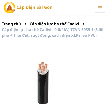
Cáp Điện Sài Gòn
Trang chủ
Cáp điện lực hạ thế Cadivi
Cáp điện lực hạ thế Cadivi - 0.6/1kV, TCVN 5935-1 (3 lõi
pha + 1 lõi đất, ruột đồng, cách điện XLPE, vỏ PVC)