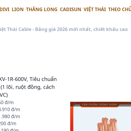
DIVI
LION
THĂNG LONG
CADISUN
VIỆT THÁI
THEO CH
iệt Thái Cable - Bảng giá 2026 mới nhất, chiết khấu cao
CXV-1R-600V, Tiêu chuẩn
 (1 lõi, ruột đồng, cách
VC)
550 đ/m
14.910 đ/m
21.980 đ/m
.200 đ/m
0.190 đ/m