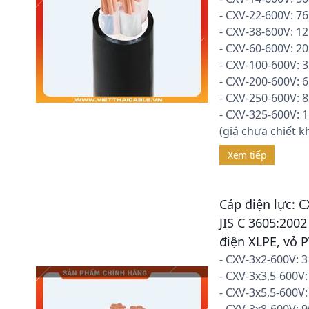
- CXV-22-600V: 7
- CXV-38-600V: 1
- CXV-60-600V: 2
- CXV-100-600V: 
- CXV-200-600V: 
- CXV-250-600V: 
- CXV-325-600V: 
(giá chưa chiết k
Xem tiếp
Cáp điện lực: 
JIS C 3605:2002
điện XLPE, vỏ P
- CXV-3x2-600V: 
- CXV-3x3,5-600V
- CXV-3x5,5-600V