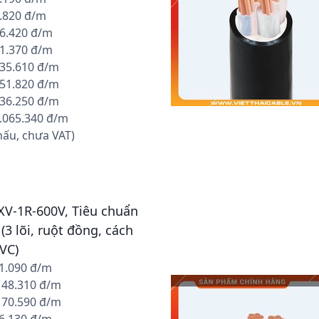
6.820 đ/m
26.420 đ/m
01.370 đ/m
335.610 đ/m
651.820 đ/m
836.250 đ/m
1.065.340 đ/m
hấu, chưa VAT)
CXV-1R-600V, Tiêu chuẩn
 (3 lõi, ruột đồng, cách
VC)
31.090 đ/m
: 48.310 đ/m
: 70.590 đ/m