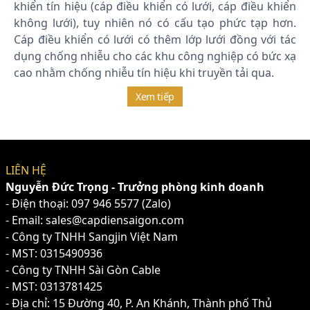
khiển tín hiệu (cáp điều khiển có lưới, cáp điều khiển
không lưới), tuy nhiên nó có cấu tạo phức tạp hơn.
Cáp điều khiển có lưới có thêm lớp lưới đồng với tác
dụng chống nhiễu cho các khu công nghiệp có bức xạ
cao nhằm chống nhiễu tín hiệu khi truyền tải qua.
Xem tiếp
LIÊN HỆ
Nguyễn Đức Trọng - Trưởng phòng kinh doanh
- Điện thoại:
097 946 5577
(Zalo)
- Email: sales@capdiensaigon.com
- Công ty TNHH Sangjin Việt Nam
- MST: 0315490936
- Công ty TNHH Sài Gòn Cable
- MST: 0313781425
- Địa chỉ: 15 Đường 40, P. An Khánh, Thành phố Thủ