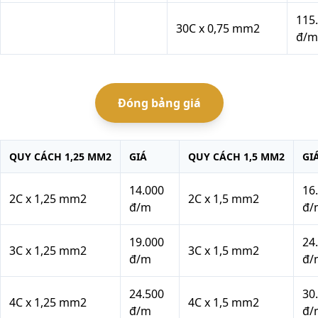
115
30C x 0,75 mm2
đ/m
Đóng
bảng giá
QUY CÁCH 1,25 MM2
GIÁ
QUY CÁCH 1,5 MM2
GI
14.000
16
2C x 1,25 mm2
2C x 1,5 mm2
đ/m
đ/
19.000
24
3C x 1,25 mm2
3C x 1,5 mm2
đ/m
đ/
24.500
30
4C x 1,25 mm2
4C x 1,5 mm2
đ/m
đ/