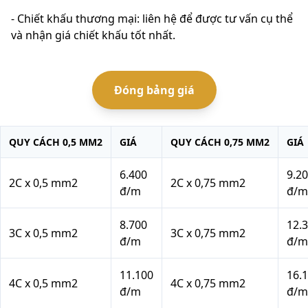
- Chiết khấu thương mại: liên hệ để được tư vấn cụ thể
và nhận giá chiết khấu tốt nhất.
Đóng
bảng giá
QUY CÁCH 0,5 MM2
GIÁ
QUY CÁCH 0,75 MM2
GIÁ
6.400
9.2
2C x 0,5 mm2
2C x 0,75 mm2
đ/m
đ/m
8.700
12.
3C x 0,5 mm2
3C x 0,75 mm2
đ/m
đ/m
11.100
16.
4C x 0,5 mm2
4C x 0,75 mm2
đ/m
đ/m