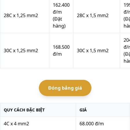
162.400
19
đ/m
đ/
28C x 1,25 mm2
28C x 1,5 mm2
(Đặt
(Đ
hàng)
hà
20
168.500
đ/
30C x 1,25 mm2
30C x 1,5 mm2
đ/m
(Đ
hà
Đóng
bảng giá
QUY CÁCH ĐẶC BIỆT
GIÁ
4C x 4 mm2
68.000 đ/m