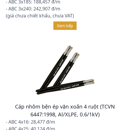
- ABC 3x185: 188,457 đ/m
- ABC 3x240: 242,907 đ/m
(giá chưa chiết khấu, chưa VAT)
Xem tiếp
Cáp nhôm bện ép vặn xoắn 4 ruột (TCVN
6447:1998, Al/XLPE, 0.6/1kV)
- ABC 4x16: 28,477 đ/m
- ABC 4x25: 40,124 đ/m