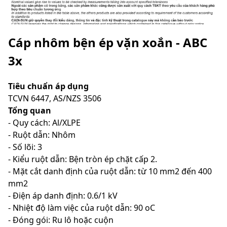
Cáp nhôm bện ép vặn xoắn - ABC
3x
Tiêu chuẩn áp dụng
TCVN 6447, AS/NZS 3506
Tổng quan
- Quy cách: Al/XLPE
- Ruột dẫn: Nhôm
- Số lõi: 3
- Kiểu ruột dẫn: Bện tròn ép chặt cấp 2.
- Mặt cắt danh định của ruột dẫn: từ 10 mm2 đến 400
mm2
- Điện áp danh định: 0.6/1 kV
- Nhiệt độ làm việc của ruột dẫn: 90 oC
- Đóng gói: Ru lô hoặc cuộn