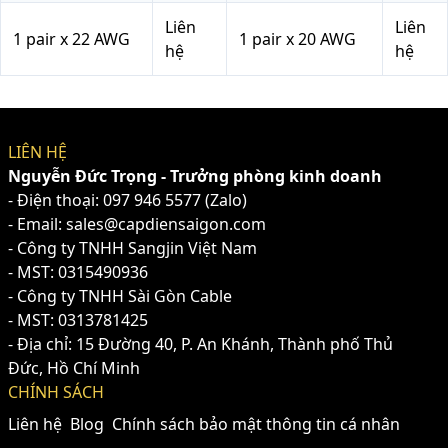
Liên
Liên
1 pair x 22 AWG
1 pair x 20 AWG
hệ
hệ
LIÊN HỆ
Nguyễn Đức Trọng - Trưởng phòng kinh doanh
- Điện thoại:
097 946 5577
(Zalo)
- Email: sales@capdiensaigon.com
- Công ty TNHH Sangjin Việt Nam
- MST: 0315490936
- Công ty TNHH Sài Gòn Cable
- MST: 0313781425
- Địa chỉ: 15 Đường 40, P. An Khánh, Thành phố Thủ
Đức, Hồ Chí Minh
CHÍNH SÁCH
Liên hệ
Blog
Chính sách bảo mật thông tin cá nhân