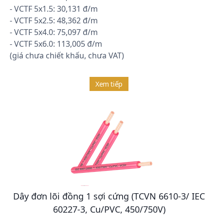
- VCTF 5x1.5: 30,131 đ/m
- VCTF 5x2.5: 48,362 đ/m
- VCTF 5x4.0: 75,097 đ/m
- VCTF 5x6.0: 113,005 đ/m
(giá chưa chiết khấu, chưa VAT)
Xem tiếp
Dây đơn lõi đồng 1 sợi cứng (TCVN 6610-3/ IEC
60227-3, Cu/PVC, 450/750V)