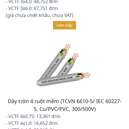
- VCTF 3x4.0: 44,752 đ/m
- VCTF 3x6.0: 67,751 đ/m
(giá chưa chiết khấu, chưa VAT)
Xem tiếp
Dây tròn 4 ruột mềm (TCVN 6610-5/ IEC 60227-
5, Cu/PVC/PVC, 300/500V)
- VCTF 4x0.75: 13,361 đ/m
- VCTF 4x1.0: 16,652 đ/m