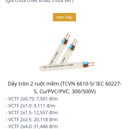
(giá chưa chiết khấu, chưa VAT)
Xem tiếp
Dây tròn 2 ruột mềm (TCVN 6610-5/ IEC 60227-
5, Cu/PVC/PVC, 300/500V)
- VCTF 2x0.75: 7,501 đ/m
- VCTF 2x1.0: 9,111 đ/m
- VCTF 2x1.5: 12,557 đ/m
- VCTF 2x2.5: 20,118 đ/m
- VCTF 2x4.0: 31,446 đ/m