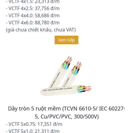
- VCTF 4x1.5: 23,313 đ/m
- VCTF 4x2.5: 37,756 đ/m
- VCTF 4x4.0: 58,686 đ/m
- VCTF 4x6.0: 88,780 đ/m
(giá chưa chiết khấu, chưa VAT)
Xem tiếp
Dây tròn 5 ruột mềm (TCVN 6610-5/ IEC 60227-
5, Cu/PVC/PVC, 300/500V)
- VCTF 5x0.75: 17,351 đ/m
- VCTF 5x1.0: 21,311 đ/m