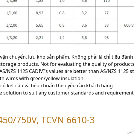
ế, vận chuyển, lưu kho sản phẩm. Không phải là chỉ tiêu đán
storage products. Not for evaluating the quality of products
n AS/NZS 1125 CADIVI’s values are better than AS/NZS 1125 
rth wires with green/yellow insulation.
 có kết cấu và tiêu chuẩn theo yêu cầu khách hàng.
e solution to suit any customer standards and requirement
450/750V, TCVN 6610-3