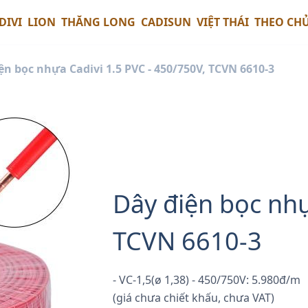
DIVI
LION
THĂNG LONG
CADISUN
VIỆT THÁI
THEO CH
ện bọc nhựa Cadivi 1.5 PVC - 450/750V, TCVN 6610-3
Dây điện bọc nhự
TCVN 6610-3
- VC-1,5(ø 1,38) - 450/750V: 5.980đ/m
(giá chưa chiết khấu, chưa VAT)