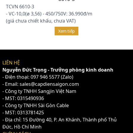
TCVN 6610-3
- VC-10,0(ø 3,56) - 450/750V: 36.990đ/m
(giá chưa chiết khấu, chưa VAT)
Xem tiếp
LIÊN HỆ
Nguyễn Đức Trọng - Trưởng phòng kinh doanh
- Điện thoại:
097 946 5577
(Zalo)
- Email: sales@capdiensaigon.com
- Công ty TNHH Sangjin Việt Nam
- MST: 0315490936
- Công ty TNHH Sài Gòn Cable
- MST: 0313781425
- Địa chỉ: 15 Đường 40, P. An Khánh, Thành phố Thủ
Đức, Hồ Chí Minh